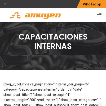
Whatsapp
CAPACITACIONES
INTERNAS
[blog_2_columns cs_pagination=”1″ items_per_page=”6″
category=”capacitaciones-internas” order_by=”date”
show_post_title=”1″ show_post_excerpt=”1″
excerpt_length=”200″ read_more=”1″ show_post_categories=”1″
show_post_tags=”0″ show_post_author=”0″ show_post_date=”1″