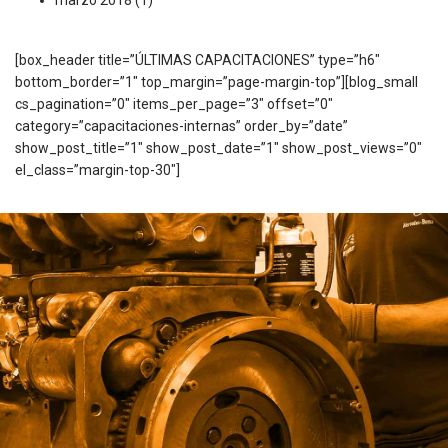
[box_header title=”ÚLTIMAS CAPACITACIONES” type=”h6″
bottom_border=”1″ top_margin=”page-margin-top”][blog_small
cs_pagination=”0″ items_per_page=”3″ offset=”0″
category=”capacitaciones-internas” order_by=”date”
show_post_title=”1″ show_post_date=”1″ show_post_views=”0″
el_class=”margin-top-30″]