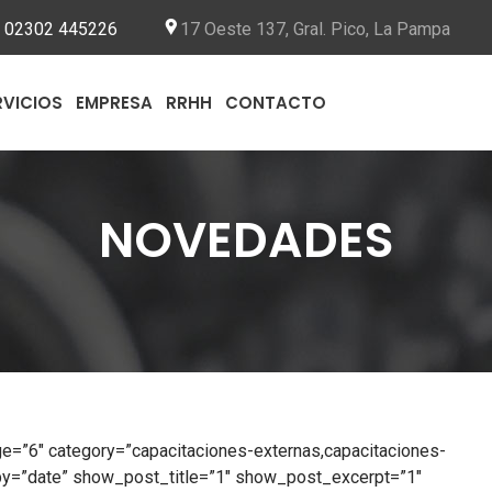
02302 445226
17 Oeste 137, Gral. Pico, La Pampa
RVICIOS
EMPRESA
RRHH
CONTACTO
NOVEDADES
=”6″ category=”capacitaciones-externas,capacitaciones-
r_by=”date” show_post_title=”1″ show_post_excerpt=”1″