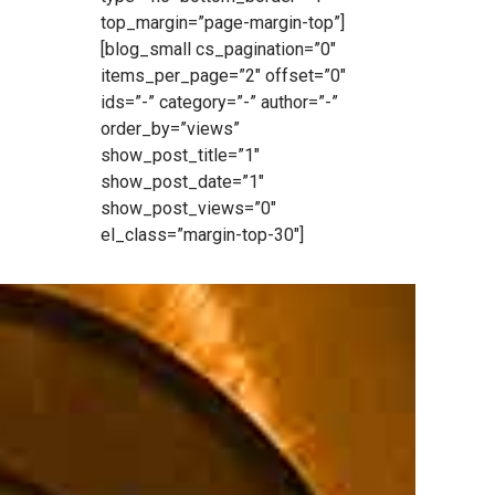
top_margin=”page-margin-top”]
[blog_small cs_pagination=”0″
items_per_page=”2″ offset=”0″
ids=”-” category=”-” author=”-”
order_by=”views”
show_post_title=”1″
show_post_date=”1″
show_post_views=”0″
el_class=”margin-top-30″]