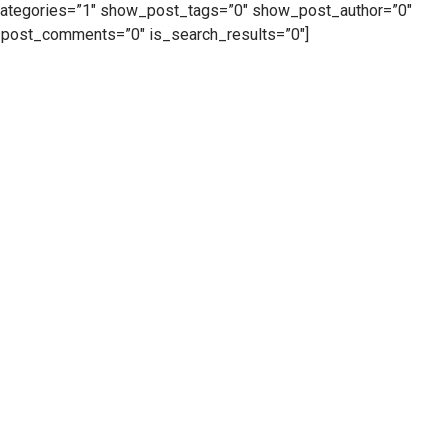
ategories=”1″ show_post_tags=”0″ show_post_author=”0″
ost_comments=”0″ is_search_results=”0″]