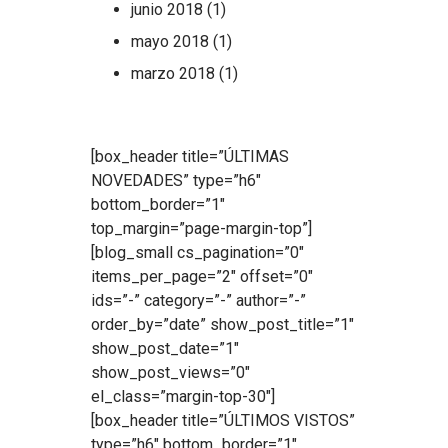
junio 2018
(1)
mayo 2018
(1)
marzo 2018
(1)
[box_header title=”ÚLTIMAS
NOVEDADES” type=”h6″
bottom_border=”1″
top_margin=”page-margin-top”]
[blog_small cs_pagination=”0″
items_per_page=”2″ offset=”0″
ids=”-” category=”-” author=”-”
order_by=”date” show_post_title=”1″
show_post_date=”1″
show_post_views=”0″
el_class=”margin-top-30″]
[box_header title=”ÚLTIMOS VISTOS”
type=”h6″ bottom_border=”1″