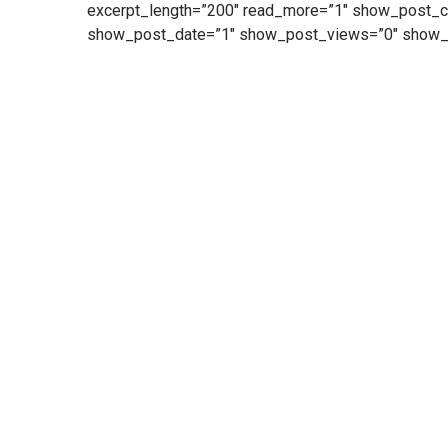
excerpt_length=”200″ read_more=”1″ show_post_c
show_post_date=”1″ show_post_views=”0″ show_p