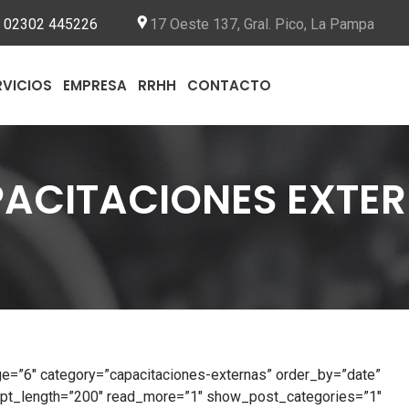
02302 445226
17 Oeste 137, Gral. Pico, La Pampa
RVICIOS
EMPRESA
RRHH
CONTACTO
ACITACIONES EXTE
e=”6″ category=”capacitaciones-externas” order_by=”date”
rpt_length=”200″ read_more=”1″ show_post_categories=”1″