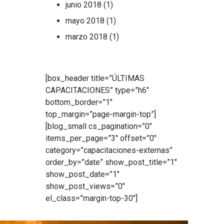
junio 2018
(1)
mayo 2018
(1)
marzo 2018
(1)
[box_header title=”ÚLTIMAS
CAPACITACIONES” type=”h6″
bottom_border=”1″
top_margin=”page-margin-top”]
[blog_small cs_pagination=”0″
items_per_page=”3″ offset=”0″
category=”capacitaciones-externas”
order_by=”date” show_post_title=”1″
show_post_date=”1″
show_post_views=”0″
el_class=”margin-top-30″]