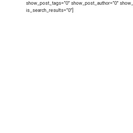
show_post_tags=”0″ show_post_author=”0″ show
is_search_results=”0″]